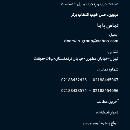
صنعت درب و پنجره تبدیل شده است.
دروین، حس خوب انتخاب برتر
تماس با ما
ایمیل :
doorwin.group@yahoo.com
نشانی :
تهران-خیابان مطهری-خیابان ترکمنستان-پ24-طبقه2
شماره تماس :
02188432423
–
02188445967
02188433574
–
02188454096
آخرین مطالب
دیوار شیشه ای
انواع پنجره آلومینیومی