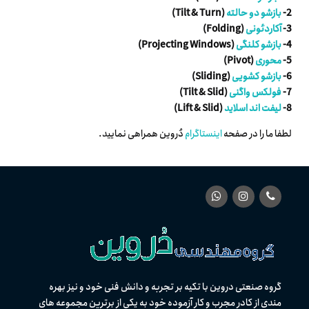
2-
بازشو دو حالته
(Tilt & Turn)
3-
آکاردئونی
(Folding)
4-
بازشو کلنگی
(Projecting Windows)
5-
محوری
(Pivot)
6-
بازشو کشویی
(Sliding)
7-
فولکس واگنی
(Tilt & Slid)
8-
لیفت اند اسلاید
(Lift & Slid)
لطفا ما را در صفحه
اینستاگرام
دُروین همراهی نمایید.
گروه صنعتی دروین با تکیه بر تجربه و دانش فنی خود و نیز بهره
مندی از كادر مجرب و کار آزموده خود به یکی از برترین مجموعه های