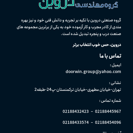
گروه صنعتی دروین با تکیه بر تجربه و دانش فنی خود و نیز بهره
مندی از كادر مجرب و کار آزموده خود به یکی از برترین مجموعه های
صنعت درب و پنجره تبدیل شده است.
دروین، حس خوب انتخاب برتر
تماس با ما
ایمیل :
doorwin.group@yahoo.com
نشانی :
تهران-خیابان مطهری-خیابان ترکمنستان-پ24-طبقه2
شماره تماس :
02188432423
–
02188445967
02188433574
–
02188454096