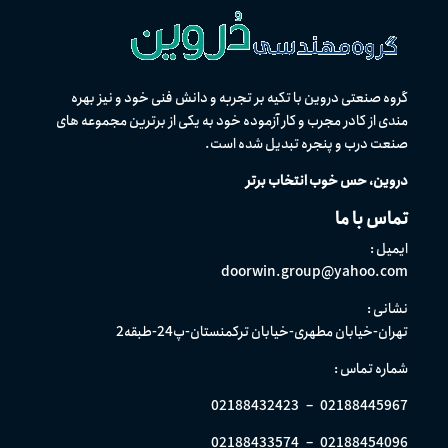
گروه صنعتی دروین با تکیه بر تجربه و دانش فنی خود و نیز بهره
مندی از كادر مجرب و کار آزموده خود به یکی از برترین مجموعه های
صنعت درب و پنجره تبدیل شده است.
دروین، حس خوب انتخاب برتر
تماس با ما
ایمیل :
doorwin.group@yahoo.com
نشانی :
تهران-خیابان مطهری-خیابان ترکمنستان-پ24-طبقه2
شماره تماس :
02188432423
–
02188445967
02188433574
–
02188454096