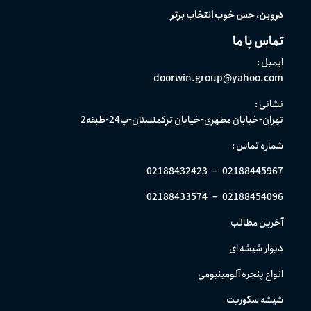
دروین، حس خوب انتخاب برتر
تماس با ما
ایمیل :
doorwin.group@yahoo.com
نشانی :
تهران-خیابان مطهری-خیابان ترکمنستان-پ24-طبقه2
شماره تماس :
02188432423
–
02188445967
02188433574
–
02188454096
آخرین مطالب
دیوار شیشه ای
انواع پنجره آلومینیومی
شیشه سکوریت