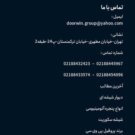
تماس با ما
ایمیل :
doorwin.group@yahoo.com
نشانی :
تهران-خیابان مطهری-خیابان ترکمنستان-پ24-طبقه2
شماره تماس :
02188432423
–
02188445967
02188433574
–
02188454096
آخرین مطالب
دیوار شیشه ای
انواع پنجره آلومینیومی
شیشه سکوریت
برند پروفیل پی وی سی