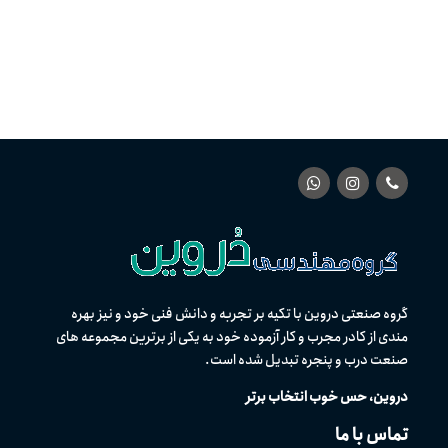
تماس با ما
ایمیل :
doorwin.group@yahoo.com
نشانی :
تهران-خیابان مطهری-خیابان ترکمنستان-پ24-طبقه2
شماره تماس :
02188432423
–
02188445967
02188433574
–
02188454096
آخرین مطالب
دیوار شیشه ای
انواع پنجره آلومینیومی
شیشه سکوریت
برند پروفیل پی وی سی