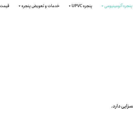
پنجره آلومینیومی
پنجره UPVC
خدمات و تعویض پنجره
قیمت 
زایی دارد.