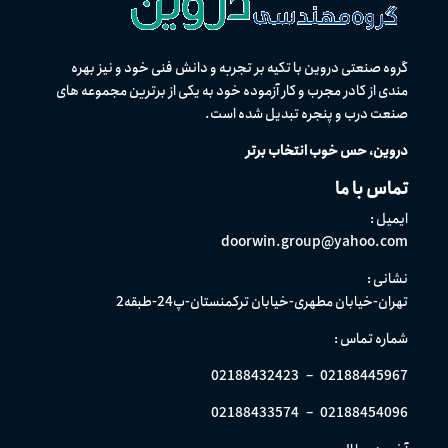
گروه صنعتی دروین با تکیه بر تجربه و دانش فنی خود و نیز بهره
مندی از كادر مجرب و کار آزموده خود به یکی از برترین مجموعه های
صنعت درب و پنجره تبدیل شده است.
دروین، حس خوب انتخاب برتر
تماس با ما
ایمیل :
doorwin.group@yahoo.com
نشانی :
تهران-خیابان مطهری-خیابان ترکمنستان-پ24-طبقه2
شماره تماس :
02188432423
–
02188445967
02188433574
–
02188454096