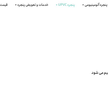
پنجره آلومینیومی
پنجره UPVC
خدمات و تعویض پنجره
قیمت 
م می شود