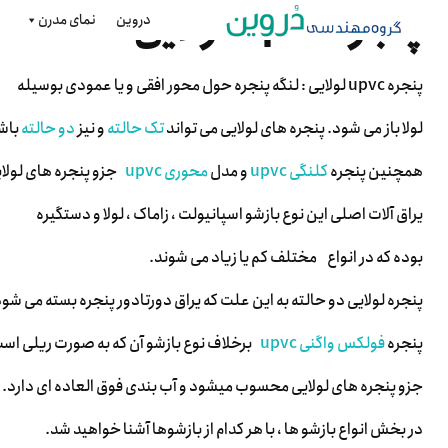
پنجره upvc لولایی
دروین
نمای مدرن
پنجره upvc لولایی : لنگه پنجره حول محور افقی و یا عمودی بوسیله
لولا باز می شود. پنجره های لولایی می تواند
تک حالته
و نیز
دو حالته
باش
همچنین پنجره
کلنگی upvc
و مدل
محوری upvc
جزو پنجره های لولای
یراق آلات اصلی این نوع بازشو اسپانیولت ، زاماک ، لولا و دستگیره
بوده که در انواع مختلف کم یا زیاد می شوند.
پنجره لولایی دو حالته به این علت که یراق دورتادور پنجره بسته می شود،
پنجره
فولکس واگنی upvc
برخلاف نوع بازشو آن که به صورت ریلی اس
جزو پنجره های لولایی محسوب میشود و آب بندی فوق العاده ای دارد.
در بخش انواع بازشو ها ، با هر کدام از بازشوها آشنا خواهید شد.