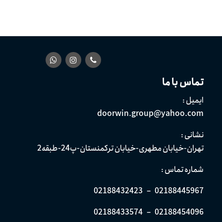
تماس با ما
ایمیل :
doorwin.group@yahoo.com
نشانی :
تهران-خیابان مطهری-خیابان ترکمنستان-پ24-طبقه2
شماره تماس :
02188432423
–
02188445967
02188433574
–
02188454096