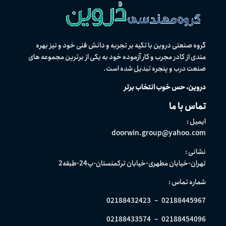
گروه صنعتی دروین با تکیه بر تجربه و دانش فنی خود و نیز بهره
مندی از كادر مجرب و کار آزموده خود به یکی از برترین مجموعه های
صنعت درب و پنجره تبدیل شده است.
دروین، حس خوب انتخاب برتر
تماس با ما
ایمیل :
doorwin.group@yahoo.com
نشانی :
تهران-خیابان مطهری-خیابان ترکمنستان-پ24-طبقه2
شماره تماس :
02188432423
–
02188445967
02188433574
–
02188454096