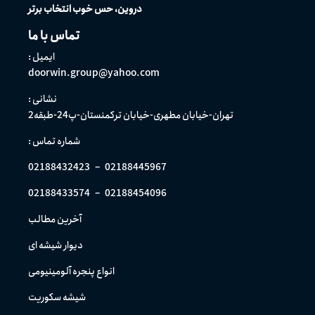
دروین، حس خوب انتخاب برتر
تماس با ما
ایمیل :
doorwin.group@yahoo.com
نشانی :
تهران-خیابان مطهری-خیابان ترکمنستان-پ24-طبقه2
شماره تماس :
02188432423
–
02188445967
02188433574
–
02188454096
آخرین مطالب
دیوار شیشه ای
انواع پنجره آلومینیومی
شیشه سکوریت